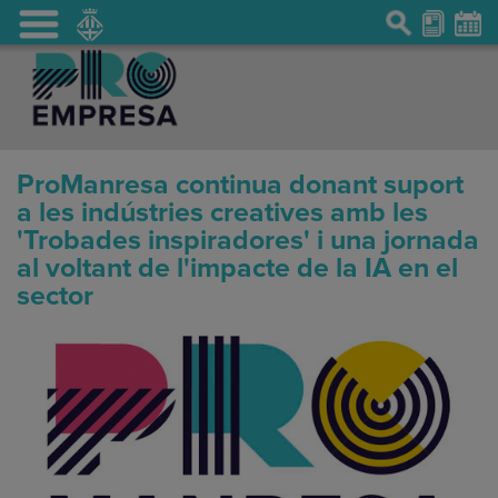
ProManresa continua donant suport
a les indústries creatives amb les
'Trobades inspiradores' i una jornada
al voltant de l'impacte de la IA en el
sector