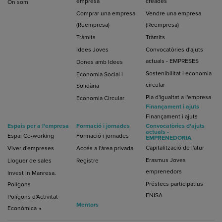
empresa
creades
On som
Comprar una empresa
Vendre una empresa
(Reempresa)
(Reempresa)
Tràmits
Tràmits
Idees Joves
Convocatòries d'ajuts
actuals - EMPRESES
Dones amb Idees
Sostenibilitat i economia
Economia Social i
circular
Solidària
Pla d'igualtat a l'empresa
Economia Circular
Finançament i ajuts
Finançament i ajuts
Espais per a l'empresa
Formació i jornades
Convocatòries d'ajuts
actuals -
Espai Co-working
Formació i jornades
EMPRENEDORIA
Capitalització de l'atur
Viver d'empreses
Accés a l'àrea privada
Erasmus Joves
Lloguer de sales
Registre
emprenedors
Invest in Manresa.
Préstecs participatius
Polígons
ENISA
Polígons d'Activitat
Mentors
Econòmica