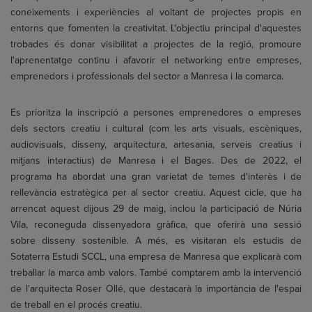
coneixements i experiències al voltant de projectes propis en
entorns que fomenten la creativitat. L'objectiu principal d'aquestes
trobades és donar visibilitat a projectes de la regió, promoure
l'aprenentatge continu i afavorir el networking entre empreses,
emprenedors i professionals del sector a Manresa i la comarca.
Es prioritza la inscripció a persones emprenedores o empreses
dels sectors creatiu i cultural (com les arts visuals, escèniques,
audiovisuals, disseny, arquitectura, artesania, serveis creatius i
mitjans interactius) de Manresa i el Bages. Des de 2022, el
programa ha abordat una gran varietat de temes d'interès i de
rellevància estratègica per al sector creatiu. Aquest cicle, que ha
arrencat aquest dijous 29 de maig, inclou la participació de Núria
Vila, reconeguda dissenyadora gràfica, que oferirà una sessió
sobre disseny sostenible. A més, es visitaran els estudis de
Sotaterra Estudi SCCL, una empresa de Manresa que explicarà com
treballar la marca amb valors. També comptarem amb la intervenció
de l'arquitecta Roser Ollé, que destacarà la importància de l'espai
de treball en el procés creatiu.