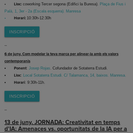
•
Lloc:
coworking Tercer segona (Edifici la Buresa).
Plaça de Fius i
Palà, 1, 3er - 2a (Escala esquerra). Manresa
•
Horari:
10:30h-12:30h
INSCRIPCIÓ
--
6 de juny. Com modelar la teva marca per alinear-la amb els valors
contemporanis
•
Ponent
:
Josep Rojas
. Cofundador de Sotaterra Estudi.
•
Lloc
:
Local Sotaterra Estudi. C/ Talamanca, 14, baixos. Manresa.
•
Horari
: 9:30h-11h.
INSCRIPCIÓ
--
13 de juny. JORNADA: Creativitat en temps
d'IA: Amenaces vs. oportunitats de la IA per a