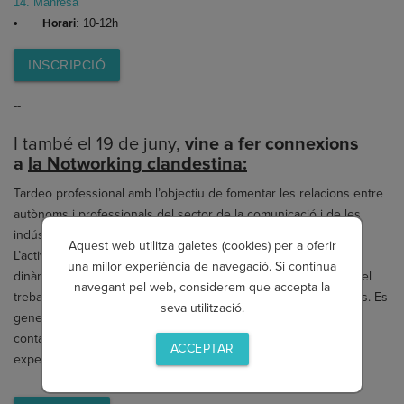
14. Manresa
•
Horari
: 10-12h
INSCRIPCIÓ
--
I també el 19 de juny,
vine a fer connexions
a
la Notworking clandestina:
Tardeo professional amb l’objectiu de fomentar les relacions entre
autònoms i professionals del sector de la comunicació i de les
indústries creatives del territori.
Aquest web utilitza galetes (cookies) per a oferir
L’activitat es planteja com un espai distès i acollidor, amb
una millor experiència de navegació. Si continua
dinàmiques de grups i propostes que promouen la interacció, el
navegant pel web, considerem que accepta la
treball en equip i la creació de vincles reals entre els assistents. Es
seva utilització.
generarà un entorn propici per intercanviar idees, establir
contactes i enfortir la comunitat professional local des d’una
ACCEPTAR
experiència creativa i informal.