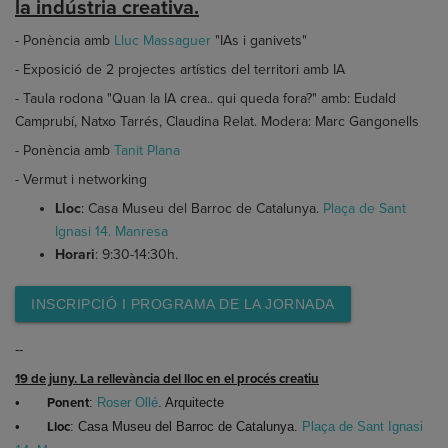
la indústria creativa.
- Ponència amb
Lluc Massaguer
"IAs i ganivets"
- Exposició de 2 projectes artístics del territori amb IA
- Taula rodona "Quan la IA crea.. qui queda fora?" amb: Eudald
Camprubí, Natxo Tarrés, Claudina Relat. Modera: Marc Gangonells
- Ponència amb
Tanit Plana
- Vermut i networking
Lloc
: Casa Museu del Barroc de Catalunya.
Plaça de Sant
Ignasi 14. Manresa
Horari
: 9:30-14:30h.
INSCRIPCIÓ I PROGRAMA DE LA JORNADA
--
19 de juny. La rellevància del lloc en el procés creatiu
•
Ponent
:
Roser Ollé
. Arquitecte
•
Lloc
: Casa Museu del Barroc de Catalunya.
Plaça de Sant Ignasi