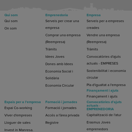
Qui som
Emprenedoria
Empresa
Qui som
Serveis per crear una
Serveis per a empreses
empresa
creades
On som
Comprar una empresa
Vendre una empresa
(Reempresa)
(Reempresa)
Tràmits
Tràmits
Idees Joves
Convocatòries d'ajuts
actuals - EMPRESES
Dones amb Idees
Sostenibilitat i economia
Economia Social i
circular
Solidària
Pla d'igualtat a l'empresa
Economia Circular
Finançament i ajuts
Finançament i ajuts
Espais per a l'empresa
Formació i jornades
Convocatòries d'ajuts
actuals -
Espai Co-working
Formació i jornades
EMPRENEDORIA
Capitalització de l'atur
Viver d'empreses
Accés a l'àrea privada
Erasmus Joves
Lloguer de sales
Registre
emprenedors
Invest in Manresa.