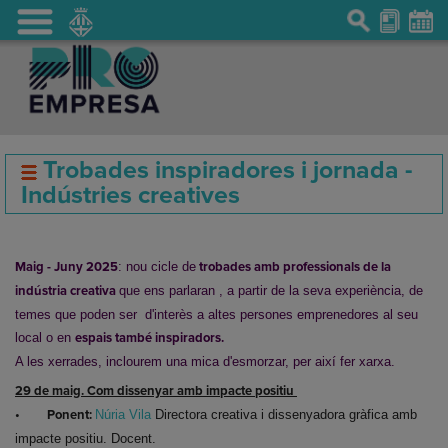
Trobades inspiradores i jornada -
Indústries creatives
Maig - Juny 202
5
: nou cicle de
trobades amb professionals de la
indústria creativa
que ens parlaran , a partir de la seva experiència, de
temes que poden ser d'interès a altes persones emprenedores al seu
local o en
espais també inspiradors.
A les xerrades, inclourem una mica d'esmorzar, per així fer xarxa.
29 de maig. Com dissenyar amb impacte positiu
•
Ponent:
Núria Vila
Directora creativa i dissenyadora gràfica amb
impacte positiu. Docent.