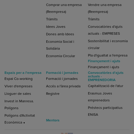
Comprar una empresa
Vendre una empresa
(Reempresa)
(Reempresa)
Tràmits
Tràmits
Idees Joves
Convocatòries d'ajuts
actuals - EMPRESES
Dones amb Idees
Sostenibilitat i economia
Economia Social i
circular
Solidària
Pla d'igualtat a l'empresa
Economia Circular
Finançament i ajuts
Finançament i ajuts
Espais per a l'empresa
Formació i jornades
Convocatòries d'ajuts
actuals -
Espai Co-working
Formació i jornades
EMPRENEDORIA
Capitalització de l'atur
Viver d'empreses
Accés a l'àrea privada
Erasmus Joves
Lloguer de sales
Registre
emprenedors
Invest in Manresa.
Préstecs participatius
Polígons
ENISA
Polígons d'Activitat
Mentors
Econòmica