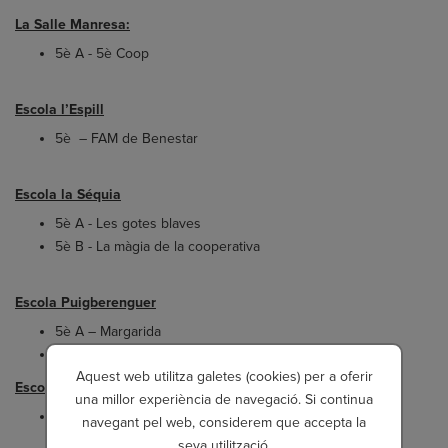
La Salle Manresa:
5è A - 5è Coop
Escola l’Espill
5è – FAM de Benestar
Escola la Séquia
5è A - Les gotes blaves
5è B - La màgia de la cooperativa
Escola Puigberenguer
5è A – Margarida
5è B – Vancoop
Aquest web utilitza galetes (cookies) per a oferir
Escola Pare Algué
una millor experiència de navegació. Si continua
5è – Super Class pro
navegant pel web, considerem que accepta la
seva utilització.