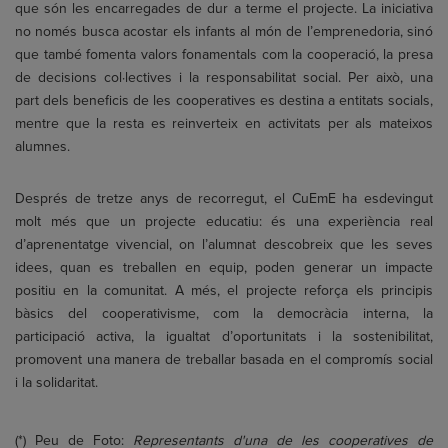
que són les encarregades de dur a terme el projecte. La iniciativa
no només busca acostar els infants al món de l’emprenedoria, sinó
que també fomenta valors fonamentals com la cooperació, la presa
de decisions col·lectives i la responsabilitat social. Per això, una
part dels beneficis de les cooperatives es destina a entitats socials,
mentre que la resta es reinverteix en activitats per als mateixos
alumnes.
Després de tretze anys de recorregut, el CuEmE ha esdevingut
molt més que un projecte educatiu: és una experiència real
d’aprenentatge vivencial, on l’alumnat descobreix que les seves
idees, quan es treballen en equip, poden generar un impacte
positiu en la comunitat. A més, el projecte reforça els principis
bàsics del cooperativisme, com la democràcia interna, la
participació activa, la igualtat d’oportunitats i la sostenibilitat,
promovent una manera de treballar basada en el compromís social
i la solidaritat.
(*) Peu de Foto:
Representants d'una de les cooperatives de