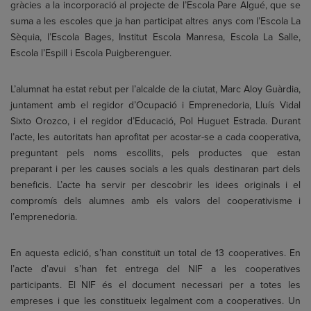
gràcies a la incorporació al projecte de l’Escola Pare Algué, que se
suma a les escoles que ja han participat altres anys com l’Escola La
Sèquia, l’Escola Bages, Institut Escola Manresa, Escola La Salle,
Escola l’Espill i Escola Puigberenguer.
L’alumnat ha estat rebut per l’alcalde de la ciutat, Marc Aloy Guàrdia,
juntament amb el regidor d’Ocupació i Emprenedoria, Lluís Vidal
Sixto Orozco, i el regidor d’Educació, Pol Huguet Estrada. Durant
l’acte, les autoritats han aprofitat per acostar-se a cada cooperativa,
preguntant pels noms escollits, pels productes que estan
preparant i per les causes socials a les quals destinaran part dels
beneficis. L’acte ha servir per descobrir les idees originals i el
compromís dels alumnes amb els valors del cooperativisme i
l’emprenedoria.
En aquesta edició, s’han constituït un total de 13 cooperatives. En
l’acte d’avui s’han fet entrega del NIF a les cooperatives
participants. El NIF és el document necessari per a totes les
empreses i que les constitueix legalment com a cooperatives. Un