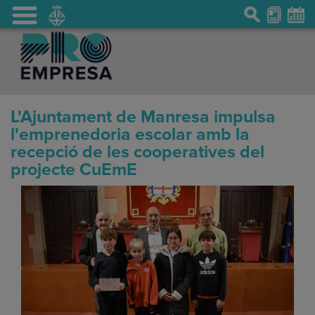
L'Ajuntament de Manresa impulsa
l'emprenedoria escolar amb la
recepció de les cooperatives del
projecte CuEmE