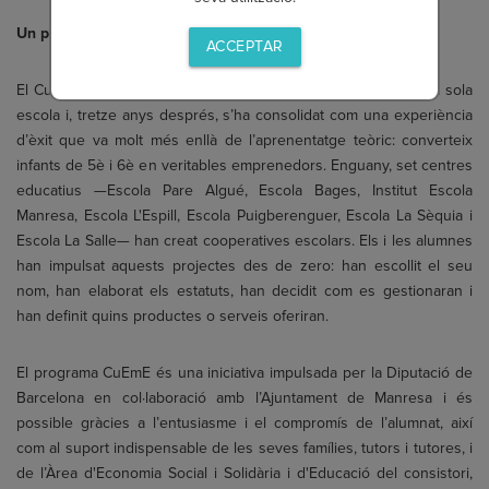
Un projecte que van arrencar el curs 2012-13
ACCEPTAR
El CuEmE va començar a Manresa el curs 2012-2013 amb una sola
escola i, tretze anys després, s’ha consolidat com una experiència
d’èxit que va molt més enllà de l’aprenentatge teòric: converteix
infants de 5è i 6è en veritables emprenedors. Enguany, set centres
educatius —Escola Pare Algué, Escola Bages, Institut Escola
Manresa, Escola L'Espill, Escola Puigberenguer, Escola La Sèquia i
Escola La Salle— han creat cooperatives escolars. Els i les alumnes
han impulsat aquests projectes des de zero: han escollit el seu
nom, han elaborat els estatuts, han decidit com es gestionaran i
han definit quins productes o serveis oferiran.
El programa CuEmE és una iniciativa impulsada per la Diputació de
Barcelona en col·laboració amb l’Ajuntament de Manresa i és
possible gràcies a l’entusiasme i el compromís de l’alumnat, així
com al suport indispensable de les seves famílies, tutors i tutores, i
de l’Àrea d'Economia Social i Solidària i d'Educació del consistori,