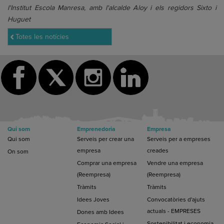
l'Institut Escola Manresa, amb l'alcalde Aloy i els regidors Sixto i
Huguet
Totes les notícies
Qui som
Emprenedoria
Empresa
Qui som
Serveis per crear una
Serveis per a empreses
empresa
creades
On som
Comprar una empresa
Vendre una empresa
(Reempresa)
(Reempresa)
Tràmits
Tràmits
Idees Joves
Convocatòries d'ajuts
actuals - EMPRESES
Dones amb Idees
Sostenibilitat i economia