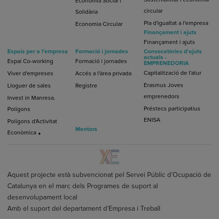
Economia Social i
circular
Solidària
Pla d'igualtat a l'empresa
Economia Circular
Finançament i ajuts
Finançament i ajuts
Espais per a l'empresa
Formació i jornades
Convocatòries d'ajuts
actuals -
Espai Co-working
Formació i jornades
EMPRENEDORIA
Capitalització de l'atur
Viver d'empreses
Accés a l'àrea privada
Erasmus Joves
Lloguer de sales
Registre
emprenedors
Invest in Manresa.
Préstecs participatius
Polígons
ENISA
Polígons d'Activitat
Mentors
Econòmica
Aquest projecte està subvencionat pel Servei Públic d’Ocupació de
Catalunya en el marc dels Programes de suport al
desenvolupament local
Amb el suport del departament d’Empresa i Treball