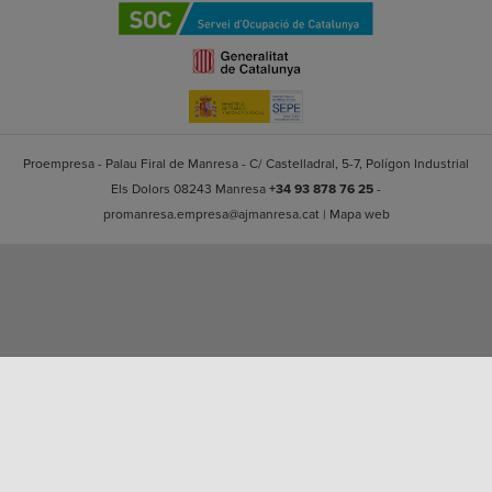
Proempresa - Palau Firal de Manresa - C/ Castelladral, 5-7, Polígon Industrial
Els Dolors 08243 Manresa
+34 93 878 76 25
-
promanresa.empresa@ajmanresa.cat
|
Mapa web