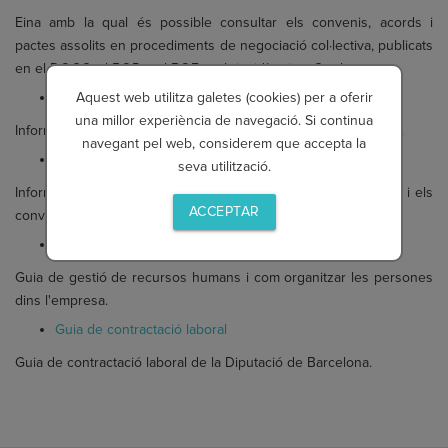
Eina amb la qual és possible consultar els convenis, acords i
pactes assolits en procediments de negociació col·lectiva, publicats
en el DOGC, el BOP o el BOE, amb incidència a Catalunya.
Aquest web utilitza galetes (cookies) per a oferir
Contractar treballadors
una millor experiència de navegació. Si continua
Informació dels diversos tipus de contractes laborals existents.
navegant pel web, considerem que accepta la
Convenis col·lectius
seva utilització.
Informació del Ministeri de treball sobre les relacions laborals i els
ACCEPTAR
convenis col·lectius.
Gestió de Recursos Humans
Guia de gestió de recursos humans i com organitzar les persones
dins l'empresa.
Guia de contractació laboral
Guia de contractació laboral de la Diputació de Barcelona.