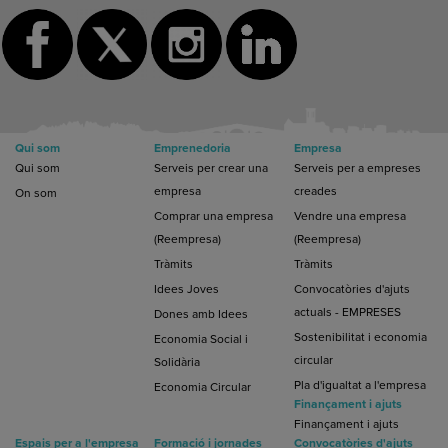
Qui som
Emprenedoria
Empresa
Qui som
Serveis per crear una
Serveis per a empreses
empresa
creades
On som
Comprar una empresa
Vendre una empresa
(Reempresa)
(Reempresa)
Tràmits
Tràmits
Idees Joves
Convocatòries d'ajuts
actuals - EMPRESES
Dones amb Idees
Sostenibilitat i economia
Economia Social i
circular
Solidària
Pla d'igualtat a l'empresa
Economia Circular
Finançament i ajuts
Finançament i ajuts
Espais per a l'empresa
Formació i jornades
Convocatòries d'ajuts