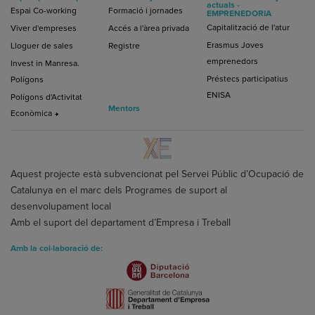
actuals -
Espai Co-working
Formació i jornades
EMPRENEDORIA
Capitalització de l'atur
Viver d'empreses
Accés a l'àrea privada
Erasmus Joves
Lloguer de sales
Registre
emprenedors
Invest in Manresa.
Préstecs participatius
Polígons
ENISA
Polígons d'Activitat
Mentors
Econòmica
Aquest projecte està subvencionat pel Servei Públic d’Ocupació de
Catalunya en el marc dels Programes de suport al
desenvolupament local
Amb el suport del departament d’Empresa i Treball
Amb la col·laboració de: