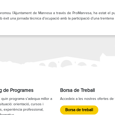
romou l’Ajuntament de Manresa a través de ProManresa, ha estat el punt
èxit una jornada tècnica d’ocupació amb la participació d’una trentena d
g de Programes
Borsa de Treball
 quin programa s'adequa millor a
Accedeix a les nostres ofertes de 
situació: orientació, cursos i
s, experiència professional,
Borsa de treball
 formatius.