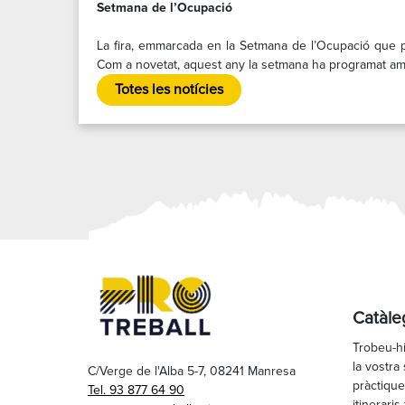
Setmana de l’Ocupació
La fira, emmarcada en la Setmana de l’Ocupació que p
Com a novetat, aquest any la setmana ha programat amb 
Totes les notícies
Catàle
Trobeu-hi
la vostra 
C/Verge de l'Alba 5-7, 08241 Manresa
pràctique
Tel. 93 877 64 90
itineraris