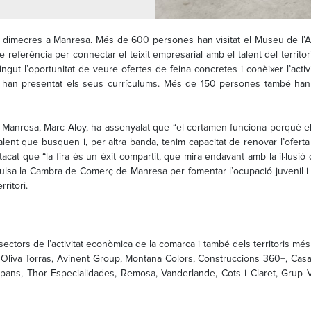
 dimecres a Manresa. Més de 600 persones han visitat el Museu de l’Aig
eferència per connectar el teixit empresarial amb el talent del territori
ingut l’oportunitat de veure ofertes de feina concretes i conèixer l’acti
an presentat els seus currículums. Més de 150 persones també han par
lde de Manresa, Marc Aloy, ha assenyalat que “el certamen funciona perquè
alent que busquen i, per altra banda, tenim capacitat de renovar l’ofe
cat que “la fira és un èxit compartit, que mira endavant amb la il·lusió 
pulsa la Cambra de Comerç de Manresa per fomentar l’ocupació juvenil 
rritori.
ectors de l’activitat econòmica de la comarca i també dels territoris mé
 Oliva Torras, Avinent Group, Montana Colors, Construccions 360+, Casa
pans, Thor Especialidades, Remosa, Vanderlande, Cots i Claret, Grup V