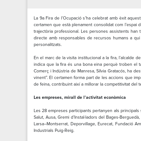
La 9a Fira de l’Ocupació s’ha celebrat amb èxit aquest
certamen que està plenament consolidat com l’espai de r
trajectòria professional. Les persones assistents han t
directe amb responsables de recursos humans a qui h
personalitzats.
En el marc de la visita institucional a la fira, l’alca
indica que la fira és una bona eina perquè troben el t
Comerç i Indústria de Manresa, Sílvia Gratacós, ha desta
vinent”. El certamen forma part de les accions que im
de feina, contribuint així a millorar la competitivitat del te
Les empreses, mirall de l’activitat econòmica
Les 28 empreses participants pertanyen als principals s
Salut, Ausa, Gremi d’Instal·ladors del Bages-Berguedà,
Larsa–Montserrat, Deporvillage, Eurecat, Fundació Am
Industrials Puig-Reig.