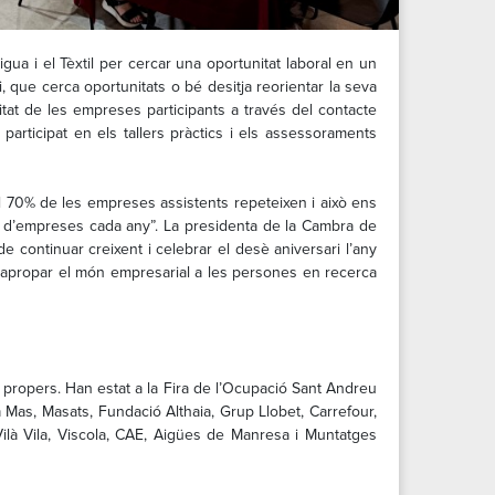
ua i el Tèxtil per cercar una oportunitat laboral en un
, que cerca oportunitats o bé desitja reorientar la seva
vitat de les empreses participants a través del contacte
ticipat en els tallers pràctics i els assessoraments
 el 70% de les empreses assistents repeteixen i això ens
rta d’empreses cada any”. La presidenta de la Cambra de
de continuar creixent i celebrar el desè aniversari l’any
i apropar el món empresarial a les persones en recerca
s propers. Han estat a la Fira de l’Ocupació Sant Andreu
 Mas, Masats, Fundació Althaia, Grup Llobet, Carrefour,
ilà Vila, Viscola, CAE, Aigües de Manresa i Muntatges