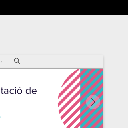
e
Següent