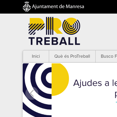
Inici
Què és ProTreball
Busco F
Anterior