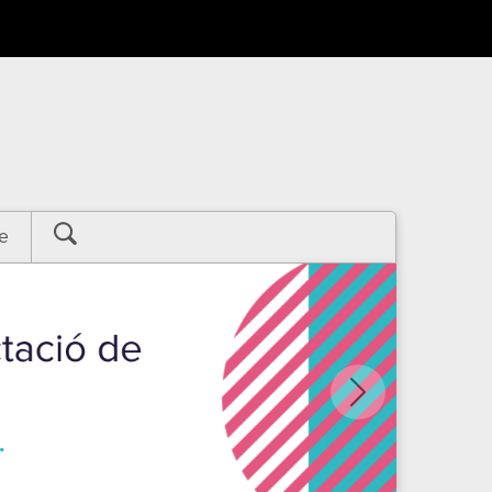
e
Següent