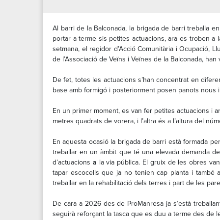
Al barri de la Balconada, la brigada de barri treballa 
portar a terme sis petites actuacions, ara es troben a
setmana, el regidor d’Acció Comunitària i Ocupació, Ll
de l’Associació de Veïns i Veïnes de la Balconada, han vi
De fet, totes les actuacions s’han concentrat en diferen
base amb formigó i posteriorment posen panots nous i 
En un primer moment, es van fer petites actuacions i a
metres quadrats de vorera, i l’altra és a l’altura del n
En aquesta ocasió la brigada de barri està formada per
treballar en un àmbit que té una elevada demanda de p
d’actuacions
a
la via pública. El gruix de les obres va
tapar escocells que ja no tenien cap planta i també al
treballar en la rehabilitació dels terres i part de les pa
De cara a 2026 des de ProManresa ja s’està treballant 
seguirà reforçant la tasca que es duu a terme des de l