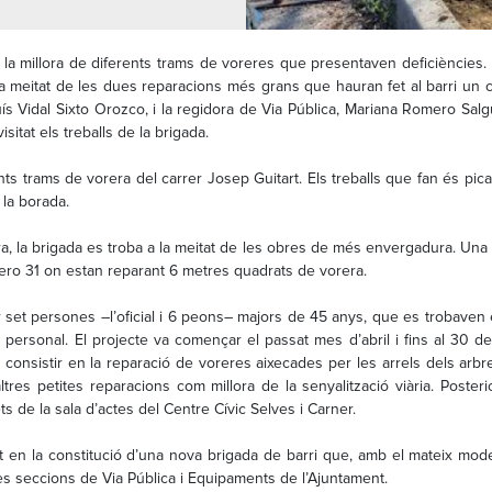
en la millora de diferents trams de voreres que presentaven deficiències
 la meitat de les dues reparacions més grans que hauran fet al barri un 
uís Vidal Sixto Orozco, i la regidora de Via Pública, Mariana Romero S
sitat els treballs de la brigada.
ts trams de vorera del carrer Josep Guitart. Els treballs que fan és picar
la borada.
ra, la brigada es troba a la meitat de les obres de més envergadura. Una
úmero 31 on estan reparant 6 metres quadrats de vorera.
 set persones –l’oficial i 6 peons– majors de 45 anys, que es trobaven en
ersonal. El projecte va començar el passat mes d’abril i fins al 30 de
n consistir en la reparació de voreres aixecades per les arrels dels arb
tres petites reparacions com millora de la senyalització viària. Posterio
rets de la sala d’actes del Centre Cívic Selves i Carner.
en la constitució d’una nova brigada de barri que, amb el mateix model 
es seccions de Via Pública i Equipaments de l’Ajuntament.