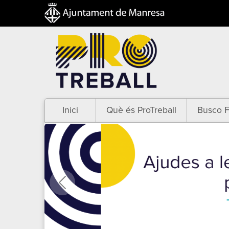
Inici
Què és ProTreball
Busco F
Anterior