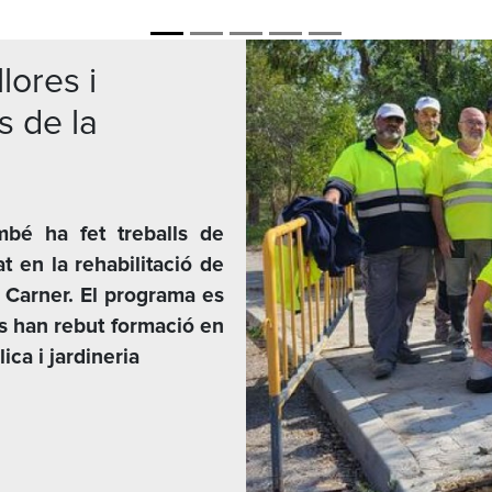
lores i
s de la
mbé ha fet treballs de
at en la rehabilitació de
i Carner. El programa es
nts han rebut formació en
ica i jardineria